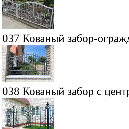
037 Кованый забор-ограж
038 Кованый забор с цен