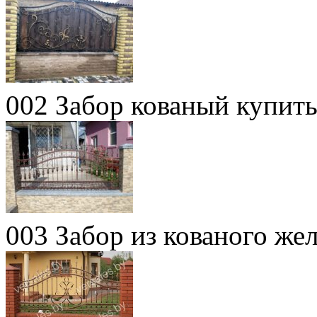
002 Забор кованый купит
003 Забор из кованого жел