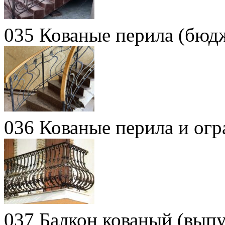
035 Кованые перила (бюд
036 Кованые перила и огр
037 Балкон кованый (вып