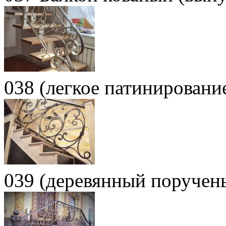
038 (легкое патинировани
039 (деревянный поручен