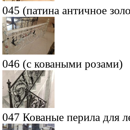
045 (патина античное золо
046 (с коваными розами)
047 Кованые перила для л