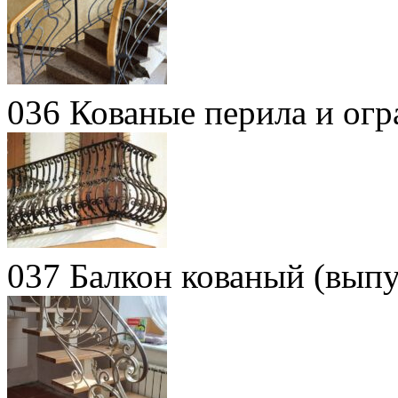
036 Кованые перила и огр
037 Балкон кованый (вып