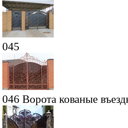
045
046 Ворота кованые въез