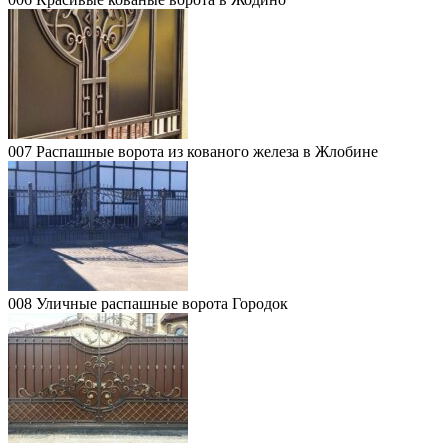
007 Распашные ворота из кованого железа в Жлобине
008 Уличные распашные ворота Городок