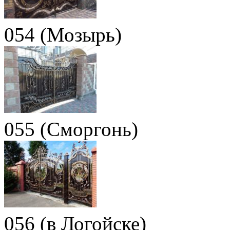
054 (Мозырь)
055 (Сморгонь)
056 (в Логойске)