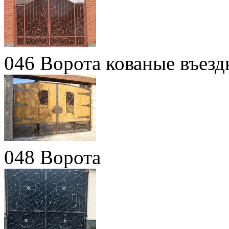
046 Ворота кованые въез
048 Ворота